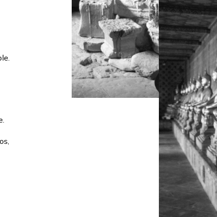
le.
e.
os,